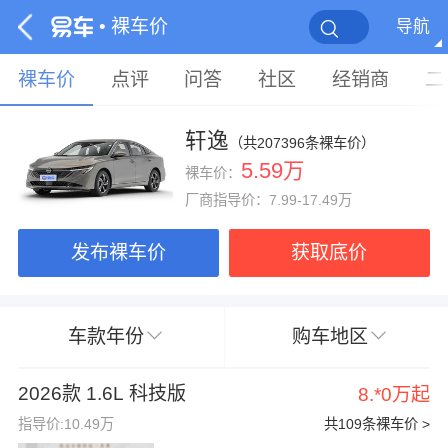
• 裸车价
导航
裸车价
点评
问答
社区
经销商
二
轩逸
（共207396条裸车价）
5.59万
裸车价：
厂商指导价：7.99-17.49万
发布裸车价
获取底价
车款年份
购车地区
2026款 1.6L 科技版
8.*0万起
指导价:10.49万
共109条裸车价 >