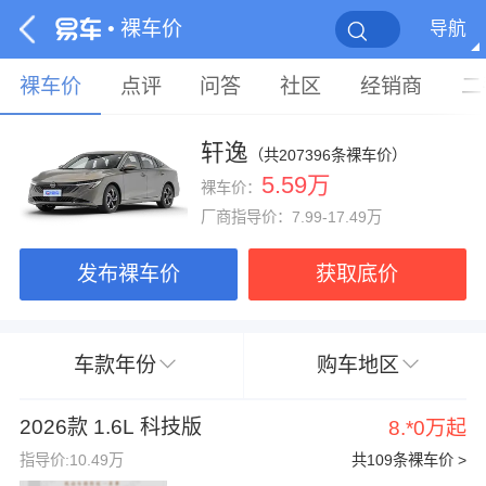
• 裸车价
导航
裸车价
点评
问答
社区
经销商
二
轩逸
（共207396条裸车价）
5.59万
裸车价：
厂商指导价：7.99-17.49万
发布裸车价
获取底价
车款年份
购车地区
2026款 1.6L 科技版
8.*0万起
指导价:10.49万
共109条裸车价 >