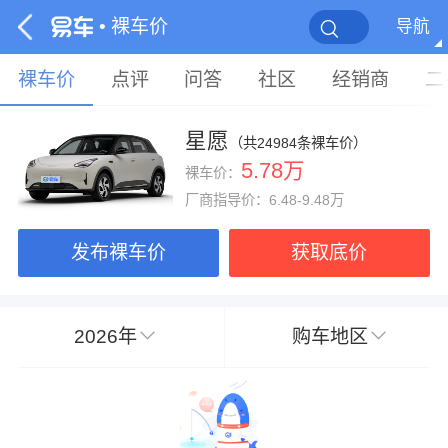
• 裸车价
导航
裸车价
点评
问答
社区
经销商
二
星愿
（共24984条裸车价）
5.78万
裸车价：
厂商指导价：6.48-9.48万
发布裸车价
获取底价
2026年
购车地区