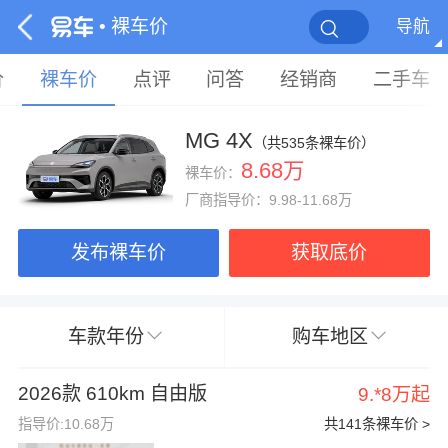
• 裸车价
导航
价
裸车价
点评
问答
经销商
二手车
MG 4X
（共535条裸车价）
8.68万
裸车价：
厂商指导价：9.98-11.68万
发布裸车价
获取底价
车款年份
购车地区
2026款 610km 自由版
9.*8万起
指导价:10.68万
共141条裸车价 >