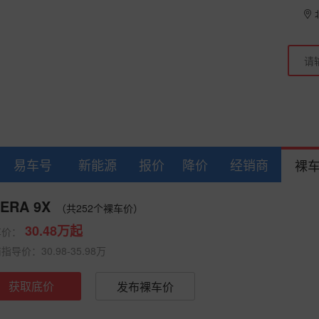
易车号
新能源
报价
降价
经销商
裸
.ERA 9X
（共252个裸车价）
30.48万起
车价：
指导价：30.98-35.98万
获取底价
发布裸车价