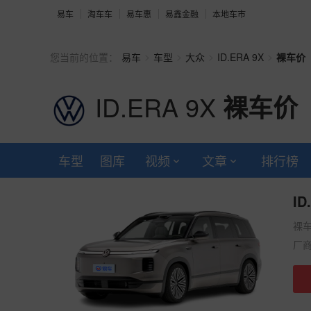
易车
淘车车
易车惠
易鑫金融
本地车市
>
>
>
>
您当前的位置：
易车
车型
大众
ID.ERA 9X
裸车价
ID.ERA 9X
裸车价
车型
图库
视频
文章
排行榜
ID
裸
厂商