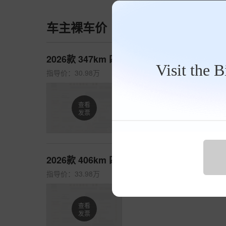
车主裸车价
车款年份
购车城市
2026款 347km 四驱Pro版
Visit the 
指导价：30.98万
查看
发票
2026款 406km 四驱Max版
指导价：33.98万
查看
发票