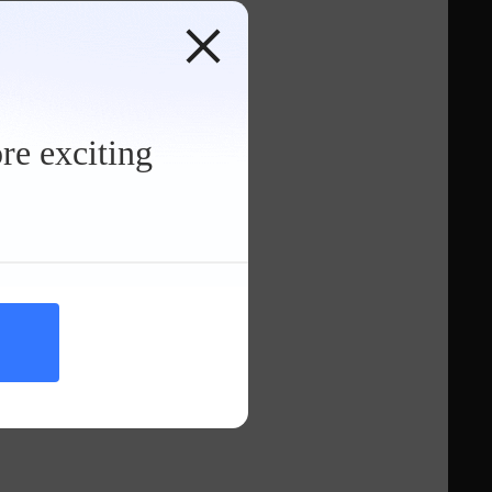
.*8万起
re exciting
条裸车价 >
.*8万起
条裸车价 >