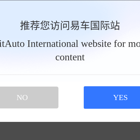
推荐您访问易车国际站
29
裸车价：
BitAuto International website for mo
共35
content
NO
YES
31
裸车价：
共155